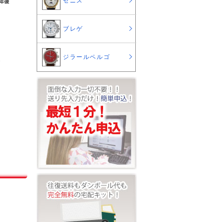
ゼニス
ブレゲ
新
ジラールペルゴ
ブ
も
過
の
よ