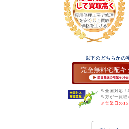
以下のどちらかの
※全国対応！
※万が一買取
※営業日の1