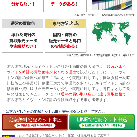
ぼろぼろ壊れたルイヴィトン時計高価買取の質大蔵では、
壊れたルイ
ヴィトン時計の買取価格が安くなる理由
で説明したように、ルイヴィ
トン時計の修理代が非常に高いという問題に対しては、国家資格一級時
計技能士の専用時計修理工房にて修理代を安くし、ルイヴィトン時計の
修理費や買い取り販売データが少ない問題に対しては、専門店として長
年の研究してきたデータにより
通常の買い取り店とは違う買取価格
で
ぼろぼろルイヴィトン時計の高価買取をする事が出来ます。
以下のどちらかの宅配キットお取り寄せボタンを押して下さい
※全国対応！宅配キット代・査定・往復送料も全て無料！