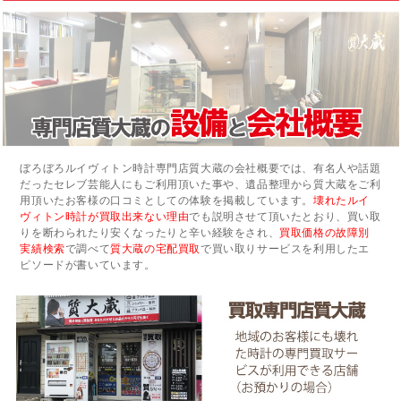
ぼろぼろルイヴィトン時計専門店質大蔵の会社概要では、有名人や話題
だったセレブ芸能人にもご利用頂いた事や、遺品整理から質大蔵をご利
用頂いたお客様の口コミとしての体験を掲載しています。
壊れたルイ
ヴィトン時計が買取出来ない理由
でも説明させて頂いたとおり、買い取
りを断わられたり安くなったりと辛い経験をされ、
買取価格の故障別
実績検索
で調べて
質大蔵の宅配買取
で買い取りサービスを利用したエ
ピソードが書いています。