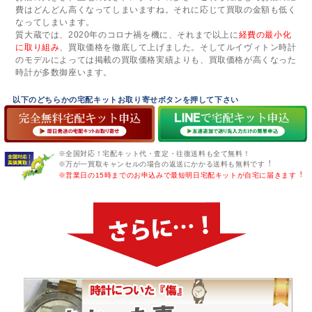
費はどんどん高くなってしまいますね。それに応じて買取の金額も低く
なってしまいます。
質大蔵では、2020年のコロナ禍を機に、それまで以上に
経費の最小化
に取り組み
、買取価格を徹底して上げました。そしてルイヴィトン時計
のモデルによっては掲載の買取価格実績よりも、買取価格が高くなった
時計が多数御座います。
以下のどちらかの宅配キットお取り寄せボタンを押して下さい
※全国対応！宅配キット代・査定・往復送料も全て無料！
※万が一買取キャンセルの場合の返送にかかる送料も無料です︕
※営業日の15時までのお申込みで最短明日宅配キットが自宅に届きます︕