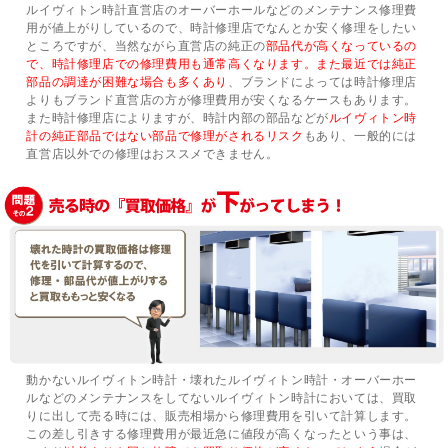
ルイヴィトン時計直営店のオーバーホールなどのメンテナンス修理費
用が値上がりしているので、時計修理店でなんとか安く修理をしたい
ところですが、当然ながら直営店の純正の
部品代が高くなっているの
で、時計修理店での修理費用も通常高くなります。また最近では純正
部品の調達が困難な場合も多くあり
、ブランドによっては時計修理店
よりもブランド直営店の方が修理費用が安くなるケースもあります。
また時計修理店によりますが、時計内部の部品などが
ルイヴィトン時
計の純正部品ではない部品で修理がされるリスク
もあり、一般的には
直営店以外での修理はおススメできません。
動かないルイヴィトン時計・壊れたルイヴィトン時計・オーバーホー
ルなどのメンテナンスをしてないルイヴィトン時計においては、買取
りに出して売る時には、販売相場から修理費用を引いて計算します。
この差し引きする修理費用が最近急に値段が高くなったという事は、