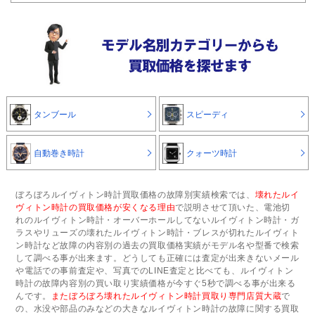
タンブール
スピーディ
自動巻き時計
クォーツ時計
ぼろぼろルイヴィトン時計買取価格の故障別実績検索では、
壊れたルイ
ヴィトン時計の買取価格が安くなる理由
で説明させて頂いた、電池切
れのルイヴィトン時計・オーバーホールしてないルイヴィトン時計・ガ
ラスやリューズの壊れたルイヴィトン時計・ブレスが切れたルイヴィト
ン時計など故障の内容別の過去の買取価格実績がモデル名や型番で検索
して調べる事が出来ます。どうしても正確には査定が出来きないメール
や電話での事前査定や、写真でのLINE査定と比べても、ルイヴィトン
時計の故障内容別の買い取り実績価格が今すぐ5秒で調べる事が出来る
んです。
またぼろぼろ壊れたルイヴィトン時計買取り専門店質大蔵
で
の、水没や部品のみなどの大きなルイヴィトン時計の故障に関する買取