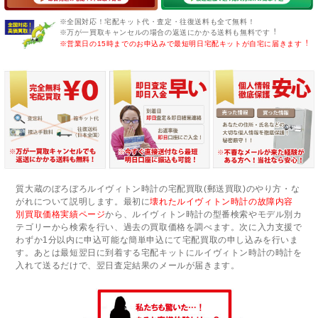
※全国対応！宅配キット代・査定・往復送料も全て無料！
※万が一買取キャンセルの場合の返送にかかる送料も無料です︕
※営業日の15時までのお申込みで最短明日宅配キットが自宅に届きます︕
質大蔵のぼろぼろルイヴィトン時計の宅配買取(郵送買取)のやり方・な
がれについて説明します。最初に
壊れたルイヴィトン時計の故障内容
別買取価格実績ページ
から、ルイヴィトン時計の型番検索やモデル別カ
テゴリーから検索を行い、過去の買取価格を調べます。次に入力支援で
わずか1分以内に申込可能な簡単申込にて宅配買取の申し込みを行いま
す。あとは最短翌日に到着する宅配キットにルイヴィトン時計の時計を
入れて送るだけで、翌日査定結果のメールが届きます。