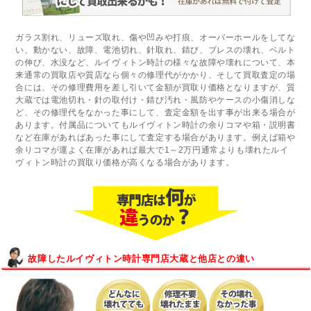
ガラス割れ、リューズ取れ、傷や凹みや打痕、オーバーホールをしてな
い、動かない、故障、電池切れ、針取れ、錆び、ブレスの壊れ、ベルト
の伸び、水没など、ルイヴィトン時計の様々な故障や壊れについて、本
来通常の買取店や質店なら個々の修理代がかかり、そして買取査定の場
合には、その修理費用を差し引いて金額が買取り価格となりますが、質
大蔵では電池切れ・針の取付け・錆び汚れ・風防やケースの小傷消しな
ど、その修理代をなかった事にして、査定金額を出す事が出来る場合が
あります。付属品についてもルイヴィトン時計の余りコマや箱・説明書
など在庫があればあった事にして査定する場合があります。例えば箱や
余りコマが運よく在庫があれば最大で1～2万円通常よりも壊れたルイ
ヴィトン時計の買取り価格が高くなる場合があります。
故障したルイヴィトン時計専門店大蔵と他店との違い