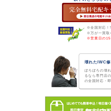
※全国対応！
※万が一買取
※営業日の1
壊れたIWC
ぼろぼろの壊れ
るなら専門店
の全国対応・