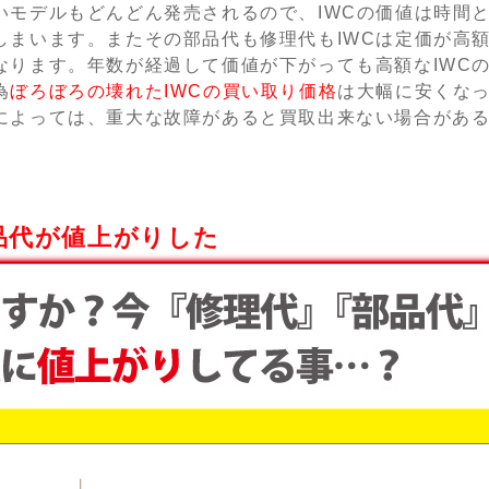
いモデルもどんどん発売されるので、IWCの価値は時間
しまいます。またその部品代も修理代もIWCは定価が高
なります。年数が経過して価値が下がっても高額なIWC
為
ぼろぼろの壊れたIWCの買い取り価格
は大幅に安くな
によっては、重大な故障があると買取出来ない場合があ
品代が値上がりした