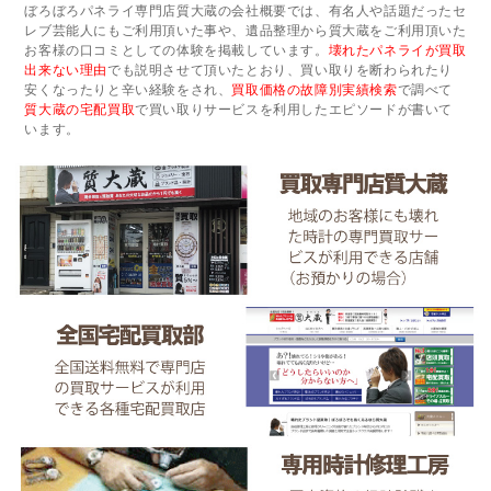
ぼろぼろパネライ専門店質大蔵の会社概要では、有名人や話題だったセ
レブ芸能人にもご利用頂いた事や、遺品整理から質大蔵をご利用頂いた
お客様の口コミとしての体験を掲載しています。
壊れたパネライが買取
出来ない理由
でも説明させて頂いたとおり、買い取りを断わられたり
安くなったりと辛い経験をされ、
買取価格の故障別実績検索
で調べて
質大蔵の宅配買取
で買い取りサービスを利用したエピソードが書いて
います。