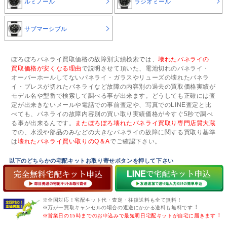
ルミノール
ラジオミール
サブマーシブル
ぼろぼろパネライ買取価格の故障別実績検索では、
壊れたパネライの
買取価格が安くなる理由
で説明させて頂いた、電池切れのパネライ・
オーバーホールしてないパネライ・ガラスやリューズの壊れたパネラ
イ・ブレスが切れたパネライなど故障の内容別の過去の買取価格実績が
モデル名や型番で検索して調べる事が出来ます。どうしても正確には査
定が出来きないメールや電話での事前査定や、写真でのLINE査定と比
べても、パネライの故障内容別の買い取り実績価格が今すぐ5秒で調べ
る事が出来るんです。
またぼろぼろ壊れたパネライ買取り専門店質大蔵
での、水没や部品のみなどの大きなパネライの故障に関する買取り基準
は
壊れたパネライ買い取りのQ＆A
でご確認下さい。
以下のどちらかの宅配キットお取り寄せボタンを押して下さい
※全国対応！宅配キット代・査定・往復送料も全て無料！
※万が一買取キャンセルの場合の返送にかかる送料も無料です︕
※営業日の15時までのお申込みで最短明日宅配キットが自宅に届きます︕