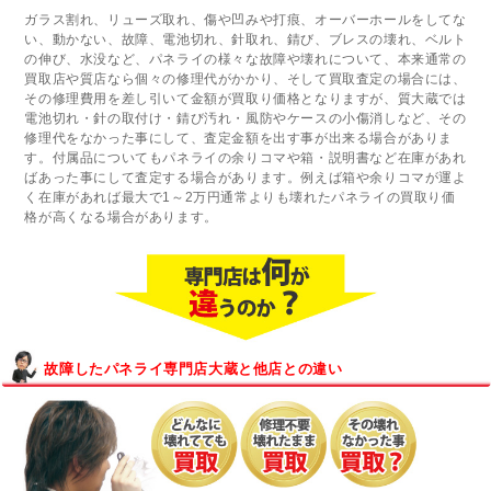
ガラス割れ、リューズ取れ、傷や凹みや打痕、オーバーホールをしてな
い、動かない、故障、電池切れ、針取れ、錆び、ブレスの壊れ、ベルト
の伸び、水没など、パネライの様々な故障や壊れについて、本来通常の
買取店や質店なら個々の修理代がかかり、そして買取査定の場合には、
その修理費用を差し引いて金額が買取り価格となりますが、質大蔵では
電池切れ・針の取付け・錆び汚れ・風防やケースの小傷消しなど、その
修理代をなかった事にして、査定金額を出す事が出来る場合がありま
す。付属品についてもパネライの余りコマや箱・説明書など在庫があれ
ばあった事にして査定する場合があります。例えば箱や余りコマが運よ
く在庫があれば最大で1～2万円通常よりも壊れたパネライの買取り価
格が高くなる場合があります。
故障したパネライ専門店大蔵と他店との違い