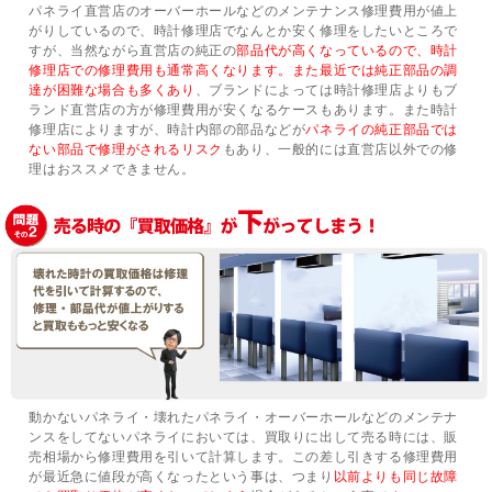
パネライ直営店のオーバーホールなどのメンテナンス修理費用が値上
がりしているので、時計修理店でなんとか安く修理をしたいところで
すが、当然ながら直営店の純正の
部品代が高くなっているので、時計
修理店での修理費用も通常高くなります。また最近では純正部品の調
達が困難な場合も多くあり
、ブランドによっては時計修理店よりもブ
ランド直営店の方が修理費用が安くなるケースもあります。また時計
修理店によりますが、時計内部の部品などが
パネライの純正部品では
ない部品で修理がされるリスク
もあり、一般的には直営店以外での修
理はおススメできません。
動かないパネライ・壊れたパネライ・オーバーホールなどのメンテナ
ンスをしてないパネライにおいては、買取りに出して売る時には、販
売相場から修理費用を引いて計算します。この差し引きする修理費用
が最近急に値段が高くなったという事は、つまり
以前よりも同じ故障