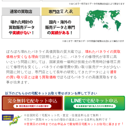
ぼろぼろ壊れたパネライ高価買取の質大蔵では、
壊れたパネライの買取
価格が安くなる理由
で説明したように、パネライの修理代が非常に高
いという問題に対しては、国家資格一級時計技能士の専用時計修理工房
にて修理代を安くし、パネライの修理費や買い取り販売データが少ない
問題に対しては、専門店として長年の研究してきたデータにより
通常
の買い取り店とは違う買取価格
でぼろぼろパネライの高価買取をする
事が出来ます。
以下のどちらかの宅配キットお取り寄せボタンを押して下さい
※全国対応！宅配キット代・査定・往復送料も全て無料！
※万が一買取キャンセルの場合の返送にかかる送料も無料です︕
※営業日の15時までのお申込みで最短明日宅配キットが自宅に届きます︕