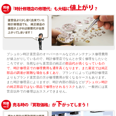
ブシュロン時計直営店のオーバーホールなどのメンテナンス修理費用
が値上がりしているので、時計修理店でなんとか安く修理をしたいと
ころですが、当然ながら直営店の純正の
部品代が高くなっているの
で、時計修理店での修理費用も通常高くなります。また最近では純正
部品の調達が困難な場合も多くあり
、ブランドによっては時計修理店
よりもブランド直営店の方が修理費用が安くなるケースもあります。
また時計修理店によりますが、時計内部の部品などが
ブシュロン時計
の純正部品ではない部品で修理がされるリスク
もあり、一般的には直
営店以外での修理はおススメできません。