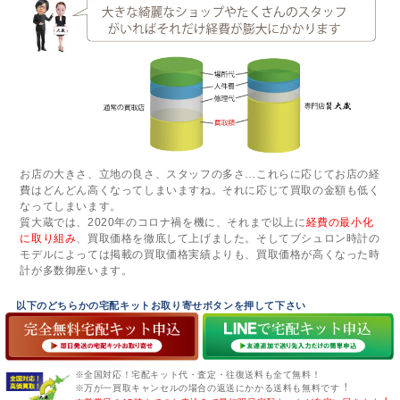
お店の大きさ、立地の良さ、スタッフの多さ…これらに応じてお店の経
費はどんどん高くなってしまいますね。それに応じて買取の金額も低く
なってしまいます。
質大蔵では、2020年のコロナ禍を機に、それまで以上に
経費の最小化
に取り組み
、買取価格を徹底して上げました。そしてブシュロン時計の
モデルによっては掲載の買取価格実績よりも、買取価格が高くなった時
計が多数御座います。
以下のどちらかの宅配キットお取り寄せボタンを押して下さい
※全国対応！宅配キット代・査定・往復送料も全て無料！
※万が一買取キャンセルの場合の返送にかかる送料も無料です︕