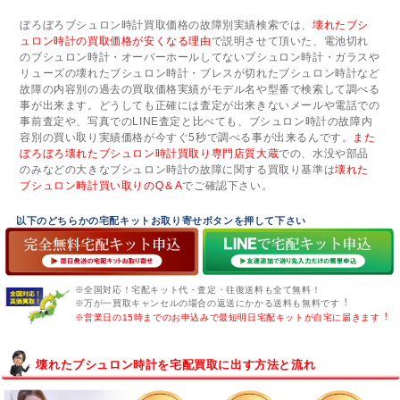
ぼろぼろブシュロン時計買取価格の故障別実績検索では、
壊れたブシ
ュロン時計の買取価格が安くなる理由
で説明させて頂いた、電池切れ
のブシュロン時計・オーバーホールしてないブシュロン時計・ガラスや
リューズの壊れたブシュロン時計・ブレスが切れたブシュロン時計など
故障の内容別の過去の買取価格実績がモデル名や型番で検索して調べる
事が出来ます。どうしても正確には査定が出来きないメールや電話での
事前査定や、写真でのLINE査定と比べても、ブシュロン時計の故障内
容別の買い取り実績価格が今すぐ5秒で調べる事が出来るんです。
また
ぼろぼろ壊れたブシュロン時計買取り専門店質大蔵
での、水没や部品
のみなどの大きなブシュロン時計の故障に関する買取り基準は
壊れた
ブシュロン時計買い取りのQ＆A
でご確認下さい。
以下のどちらかの宅配キットお取り寄せボタンを押して下さい
※全国対応！宅配キット代・査定・往復送料も全て無料！
※万が一買取キャンセルの場合の返送にかかる送料も無料です︕
※営業日の15時までのお申込みで最短明日宅配キットが自宅に届きます︕
壊れたブシュロン時計を宅配買取に出す方法と流れ