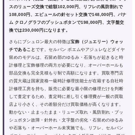
スのリューズ交換で総額102,000円、リフレの風防割れで
108,000円、エピュールの針セット交換で148,000円、パナ
ム クロノグラフのプッシュボタンで198,000円、文字盤交
換では230,000円になります。
さらにブシュロン最大の特徴は
宝飾（ジュエリー）ウォッ
チであること
です。セルパン ボエムやアジュレなどダイヤ
留めのモデルは、石留め部のゆるみ・石落ちが起きると時
計修理と宝飾修理の両方が必要になり、オーバーホールも
部品交換も完全見積もり制で高額になります。買取専門店
の質大蔵は国家資格一級時計修理技能士が在籍する自社時
計修理工房を持ち、販売に必要な最小限の修理だけを判断
して査定するため、査定時に差し引く修理費が一般の買取
店より小さく、その差額分だけ買取価格が高くなります。
動かない・止まったまま・リューズ取れ・風防割れ・プッ
シュボタン故障・針外れ・文字盤の劣化・石留めのゆるみ
や石落ち・オーバーホール未実施でも、リフレ、セルパン