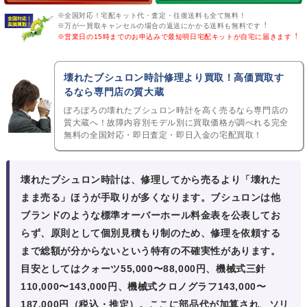
※全国対応！宅配キット代・査定・往復送料も全て無料！
※万が一買取キャンセルの場合の返送にかかる送料も無料です︕
※営業日の15時までのお申込みで最短明日宅配キットが自宅に届きます︕
壊れたブシュロン時計修理より買取！高価買取す
るなら専門店の質大蔵
ぼろぼろの壊れたブシュロン時計を高く売るなら専門店の
質大蔵へ！故障内容別モデル別に買取価格が調べれる完全
無料の全国対応・即日査定・即日入金の宅配買取！
壊れたブシュロン時計は、修理してから売るより「壊れた
まま売る」ほうが手取りが多くなります。ブシュロンは
他
ブランドのような標準オーバーホール料金表を公表してお
らず、原則として個別見積もり制
のため、修理を依頼する
まで総額が分からないという特有の不確実性があります。
目安としてはクォーツ55,000〜88,000円、機械式三針
110,000〜143,000円、機械式クロノグラフ143,000〜
187,000円（税込・推定）。ここに部品代が加算され、ソリ