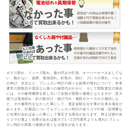
ガラス割れ、リューズ取れ、傷や凹みや打痕、オーバーホールをしてな
い、動かない、故障、電池切れ、針取れ、錆び、ブレスの壊れ、ベルト
の伸び、水没など、ブシュロン時計の様々な故障や壊れについて、本来
通常の買取店や質店なら個々の修理代がかかり、そして買取査定の場合
には、その修理費用を差し引いて金額が買取り価格となりますが、質大
蔵では電池切れ・針の取付け・錆び汚れ・風防やケースの小傷消しな
ど、その修理代をなかった事にして、査定金額を出す事が出来る場合が
あります。付属品についてもブシュロン時計の余りコマや箱・説明書な
ど在庫があればあった事にして査定する場合があります。例えば箱や余
りコマが運よく在庫があれば最大で1～2万円通常よりも壊れたブシュ
ロン時計の買取り価格が高くなる場合があります。