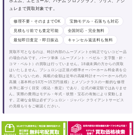
ボエム、エピュール、パナム クロノグラフ、ソリス、アジ
ュレまで買取対象です。
修理不要・そのままでOK
宝飾モデル・石落ちも対応
見積もり前でも査定可能
全国対応・完全無料
最短即日査定・即日振込
キャンセル返送料も無料
買取不可となるのは、時計内部のムーブメントが純正でないコピー品
の場合のみです。パーツ単体（ムーブメント・ベゼル・文字盤・針・
コマ・ベルト）の買取は行っていません。18歳未満の方からの買取
はいたしません。ブシュロンは正規の標準オーバーホール料金表を公
表していないため、掲載の金額は近年の高級時計オーバーホール代の
高騰（基本料が10万〜15万円規模）とメゾンクラスの一般的な修理
水準に基づく目安（税込・推定）であり、公式の確定額ではありませ
ん。実際の費用はモデル・年式・状態・宝石の有無により変動しま
す。正確な金額は必ずブシュロン・ジャパン クライアントサービス
の見積もりをご確認ください。