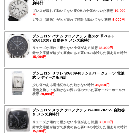
腕時計
ブレスが壊れて動いてない要OHの小傷のついた状態
10,000
円
ガラス（風防）がヒビ割れて時計も動いてない状態
5,000円
ブシュロン パナム クロノグラフ 裏スケ 革ベルト
WA010207 自動巻き メンズ腕時計
リューズが壊れて動かない小傷がある状態
35,000円
針や文字盤が錆びて腐食のある要OHの水没した傷ありの時計
15,000円
ブシュロン リフレ WA009403 シルバー クォーツ 電池
式 レディース腕時計
少し傷のある電池切れした動かない時計
40,000円
電池交換しても動かない深い傷のついた要オーバーホールの
状態
20,000円
ブシュロン メック クロノグラフ WA006202SS 自動巻
き メンズ腕時計
リューズが壊れて動かない小傷がある状態
30,000円
針や文字盤が錆びて腐食のある要OHの水没した傷ありの時計
15,000円