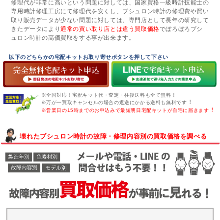
修理代が非常に高いという問題に対しては、国家資格一級時計技能士の
専用時計修理工房にて修理代を安くし、ブシュロン時計の修理費や買い
取り販売データが少ない問題に対しては、専門店として長年の研究して
きたデータにより
通常の買い取り店とは違う買取価格
でぼろぼろブシ
ュロン時計の高価買取をする事が出来ます。
以下のどちらかの宅配キットお取り寄せボタンを押して下さい
※全国対応！宅配キット代・査定・往復送料も全て無料！
※万が一買取キャンセルの場合の返送にかかる送料も無料です︕
※営業日の15時までのお申込みで最短明日宅配キットが自宅に届きます︕
壊れたブシュロン時計の故障・修理内容別の買取価格を調べる