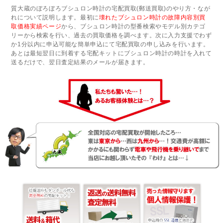
質大蔵のぼろぼろブシュロン時計の宅配買取(郵送買取)のやり方・なが
れについて説明します。最初に
壊れたブシュロン時計の故障内容別買
取価格実績ページ
から、ブシュロン時計の型番検索やモデル別カテゴ
リーから検索を行い、過去の買取価格を調べます。次に入力支援でわず
か1分以内に申込可能な簡単申込にて宅配買取の申し込みを行います。
あとは最短翌日に到着する宅配キットにブシュロン時計の時計を入れて
送るだけで、翌日査定結果のメールが届きます。